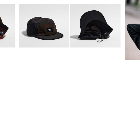
 / B
PACER CAP (CHARCOAL / BLACK / BR
PAC
OWN)
¥7,260
T GR