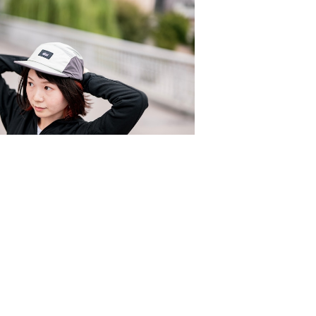
ER CAP (SAGE GREEN / CHARCO
AL / MINT GREEN)
¥7,260