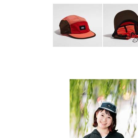
PACER CAP (FLAME RED / CORAL
ROWN)
¥7,260
PACER CAP (POSTAL BLUE / DUS
EY / NAVY BLUE)
¥7,260