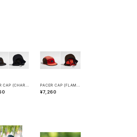
R CAP (CHARC
PACER CAP (FLAME
 BLACK / BRO
RED / CORAL / BRO
60
¥7,260
WN)