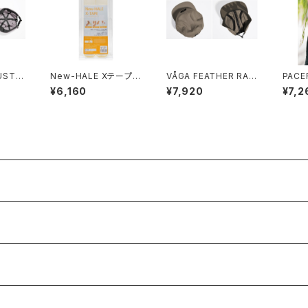
USTY
New-HALE Xテープ2
VÅGA FEATHER RAC
PACE
0枚入り ホワイト
ING CAP (TAUPE)
L BLU
¥6,160
¥7,920
¥7,2
Y / N