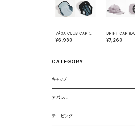
VÅGA CLUB CAP (MI
DRIFT CAP (D
NT / TEAL / BLACK)
LIAC)
¥6,930
¥7,260
CATEGORY
キャップ
NIGHT CLUB CAP
アパレル
CLUB CAP
ネックウォーマー
テーピング
CASUAL BEANIE
Tシャツ
Vテープ