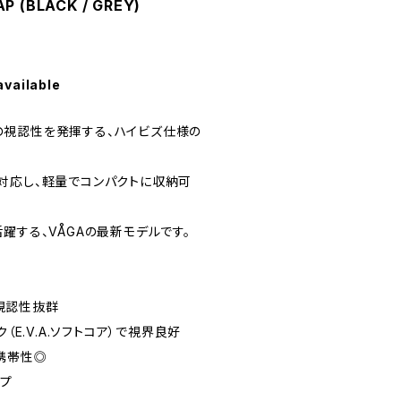
P (BLACK / GREY)
available
視認性を発揮する、ハイビズ仕様の
対応し、軽量でコンパクトに収納可
躍する、VÅGAの最新モデルです。
視認性抜群
（E.V.A.ソフトコア）で視界良好
携帯性◎
ップ