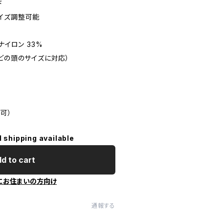
ド
イズ調整可能
ナイロン 33%
どの頭のサイズに対応）
可）
l shipping available
d to cart
にお住まいの方向け
通報する