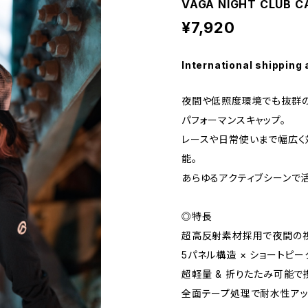
VÅGA NIGHT CLUB CA
¥7,920
International shipping 
夜間や低照度環境でも抜群の
パフォーマンスキャップ。
レースや日常使いまで幅広く
能。
あらゆるアクティブシーンで活
◎特長
超高反射素材採用で夜間の
5パネル構造 × ショートピーク
超軽量 & 折りたたみ可能で
全面テープ処理で耐水性ア