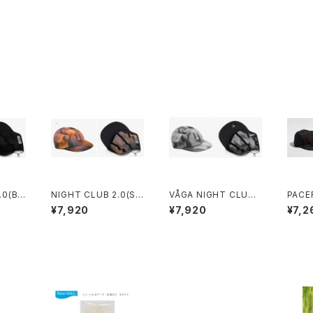
.0(BL
NIGHT CLUB 2.0(SU
VÅGA NIGHT CLUB
PACE
NSET)
CAP (BLACK / GREY)
OAL /
¥7,920
¥7,920
¥7,2
WN)