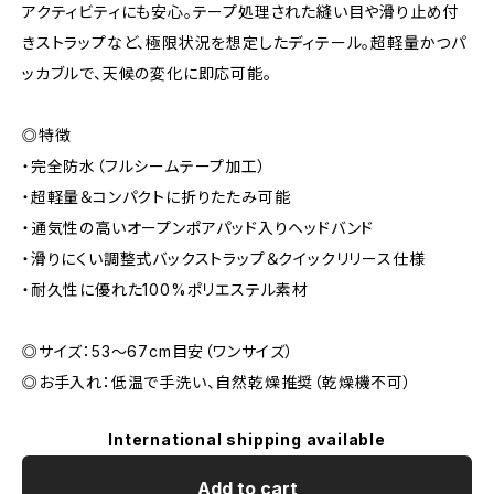
アクティビティにも安心。テープ処理された縫い目や滑り止め付
きストラップなど、極限状況を想定したディテール。超軽量かつパ
ッカブルで、天候の変化に即応可能。
◎特徴
・完全防水（フルシームテープ加工）
・超軽量＆コンパクトに折りたたみ可能
・通気性の高いオープンポアパッド入りヘッドバンド
・滑りにくい調整式バックストラップ＆クイックリリース仕様
・耐久性に優れた100%ポリエステル素材
◎サイズ：53〜67cm目安（ワンサイズ）
◎お手入れ：低温で手洗い、自然乾燥推奨（乾燥機不可）
International shipping available
Add to cart