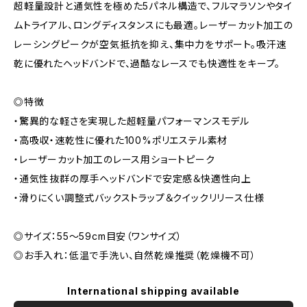
超軽量設計と通気性を極めた5パネル構造で、フルマラソンやタイ
ムトライアル、ロングディスタンスにも最適。レーザーカット加工の
レーシングピークが空気抵抗を抑え、集中力をサポート。吸汗速
乾に優れたヘッドバンドで、過酷なレースでも快適性をキープ。
◎特徴
・驚異的な軽さを実現した超軽量パフォーマンスモデル
・高吸収・速乾性に優れた100%ポリエステル素材
・レーザーカット加工のレース用ショートピーク
・通気性抜群の厚手ヘッドバンドで安定感＆快適性向上
・滑りにくい調整式バックストラップ＆クイックリリース仕様
◎サイズ：55〜59cm目安（ワンサイズ）
◎お手入れ：低温で手洗い、自然乾燥推奨（乾燥機不可）
International shipping available