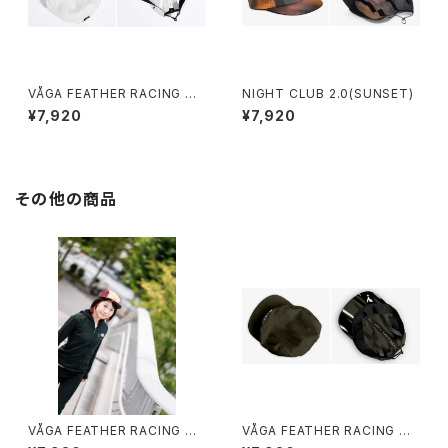
VÅGA FEATHER RACING CA
NIGHT CLUB 2.0(SUNSET)
P (WHITE)
¥7,920
¥7,920
その他の商品
VÅGA FEATHER RACING CA
VÅGA FEATHER RACING CA
P (NEON ORANGE/PLUM)
P (MOSS GREEN / BLACK)