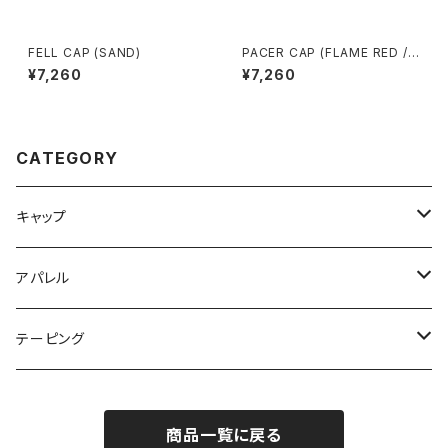
FELL CAP (SAND)
PACER CAP (FLAME RED /
CORAL / BROWN)
¥7,260
¥7,260
CATEGORY
キャップ
NIGHT CLUB CAP
アパレル
CLUB CAP
ネックウォーマー
テーピング
CASUAL BEANIE
Tシャツ
Vテープ
商品一覧に戻る