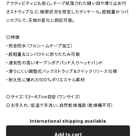
アクティビティにも安心。テープ処理された縫い目や滑り止め付
きストラップなど、極限状況を想定したディテール。超軽量かつパ
ッカブルで、天候の変化に即応可能。
◎特徴
・完全防水（フルシームテープ加工）
・超軽量＆コンパクトに折りたたみ可能
・通気性の高いオープンポアパッド入りヘッドバンド
・滑りにくい調整式バックストラップ＆クイックリリース仕様
・耐久性に優れた100%ポリエステル素材
◎サイズ：53〜67cm目安（ワンサイズ）
◎お手入れ：低温で手洗い、自然乾燥推奨（乾燥機不可）
International shipping available
Add to cart