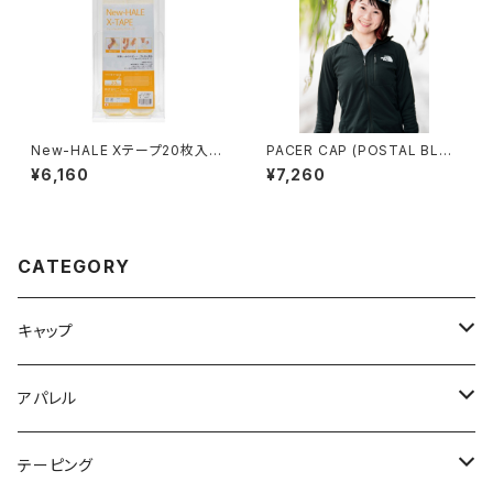
New-HALE Xテープ20枚入
PACER CAP (POSTAL BLUE
り ホワイト
/ DUST GREY / NAVY BLUE)
¥6,160
¥7,260
CATEGORY
キャップ
NIGHT CLUB CAP
アパレル
CLUB CAP
ネックウォーマー
テーピング