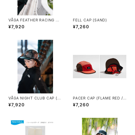
VÅGA FEATHER RACING CA
FELL CAP (SAND)
P (NEON ORANGE/PLUM)
¥7,920
¥7,260
VÅGA NIGHT CLUB CAP (B
PACER CAP (FLAME RED /
LACK / GREY)
CORAL / BROWN)
¥7,920
¥7,260