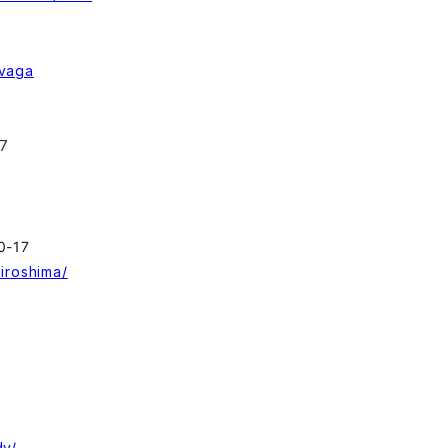
/vaga
7
-17
iroshima/
dv/